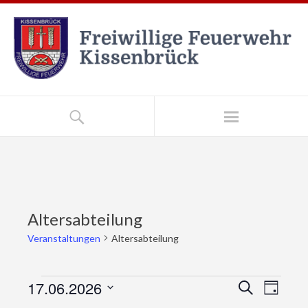
Altersabteilung
Veranstaltungen
Altersabteilung
17.06.2026
V
V
Suche
Tag
e
e
Datum