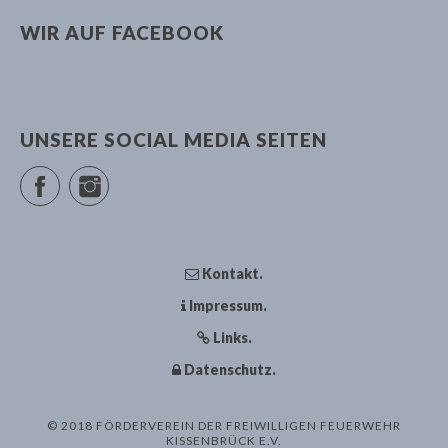
v
WIR AUF FACEBOOK
i
g
a
t
UNSERE SOCIAL MEDIA SEITEN
i
o
Facebook
Instagram
n
Kontakt
Impressum
Links
Datenschutz
© 2018 FÖRDERVEREIN DER FREIWILLIGEN FEUERWEHR
KISSENBRÜCK E.V.