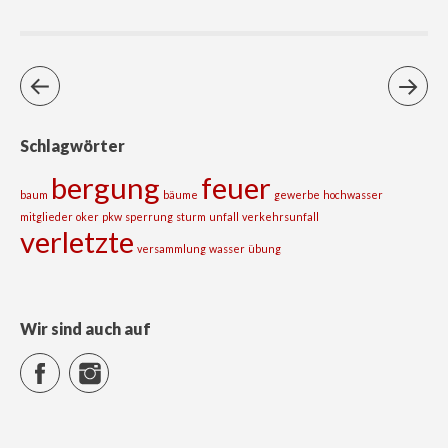
Schlagwörter
bergung
feuer
baum
bäume
gewerbe
hochwasser
mitglieder
oker
pkw
sperrung
sturm
unfall
verkehrsunfall
verletzte
versammlung
wasser
übung
Wir sind auch auf
Facebook
Instagram